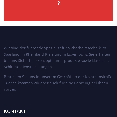
?
Wir sind der führende Spezialist für Sicherheitstechnik im
Saarland, in Rheinland-Pfalz und in Luxemburg. Sie erhalten
bei uns Sicherheitskonzepte und -produkte sowie klassische
Schlüsseldienst-Leistungen.
Besuchen Sie uns in unserem Geschäft in der Kossmanstraße
. Gerne kommen wir aber auch für eine Beratung bei Ihnen
vorbei.
KONTAKT